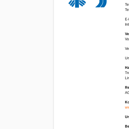
Te
Te
E-
In
Ve
Vo
Ve
Um
Ha
Tr
Li
Re
AG
Ko
ww
Un
Be