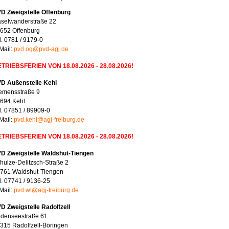
D Zweigstelle Offenburg
selwanderstraße 22
652 Offenburg
l. 0781 / 9179-0
Mail:
pvd.og@pvd-agj.de
TRIEBSFERIEN VON 18.08.2026 - 28.08.2026!
D Außenstelle Kehl
emensstraße 9
694 Kehl
l. 07851 / 89909-0
Mail:
pvd.kehl@agj-freiburg.de
TRIEBSFERIEN VON 18.08.2026 - 28.08.2026!
D Zweigstelle Waldshut-Tiengen
hulze-Delitzsch-Straße 2
761 Waldshut-Tiengen
l. 07741 / 9136-25
Mail:
pvd.wt@agj-freiburg.de
D Zweigstelle Radolfzell
denseestraße 61
315 Radolfzell-Böringen