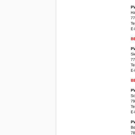
PV
Ha
77
Te
E-
BE
PV
Si
77
Te
E-
BE
PV
Sc
79
Te
E-
PV
Bo
78