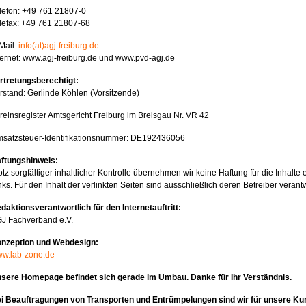
lefon: +49 761 21807-0
lefax: +49 761 21807-68
Mail:
info(at)agj-freiburg.de
ternet: www.agj-freiburg.de und www.pvd-agj.de
rtretungsberechtigt:
rstand: Gerlinde Köhlen (Vorsitzende)
reinsregister Amtsgericht Freiburg im Breisgau Nr. VR 42
satzsteuer-Identifikationsnummer: DE192436056
ftungshinweis:
otz sorgfältiger inhaltlicher Kontrolle übernehmen wir keine Haftung für die Inhalte 
nks. Für den Inhalt der verlinkten Seiten sind ausschließlich deren Betreiber verantw
daktionsverantwortlich für den Internetauftritt:
J Fachverband e.V.
nzeption und Webdesign:
w.lab-zone.de
sere Homepage befindet sich gerade im Umbau. Danke für Ihr Verständnis.
i Beauftragungen von Transporten und Entrümpelungen sind wir für unsere Ku