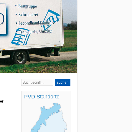
suchen
PVD Standorte
er