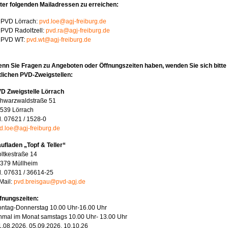
ter folgenden Mailadressen zu erreichen:
PVD Lörrach:
pvd.loe@agj-freiburg.de
PVD Radolfzell:
pvd.ra@agj-freiburg.de
PVD WT:
pvd.wt@agj-freiburg.de
nn Sie Fragen zu Angeboten oder Öffnungszeiten haben, wenden Sie sich bitte 
tlichen PVD-Zweigstellen:
D Zweigstelle Lörrach
hwarzwaldstraße 51
539 Lörrach
l. 07621 / 1528-0
d.loe@agj-freiburg.de
ufladen „Topf & Teller“
ltkestraße 14
379 Müllheim
l. 07631 / 36614-25
Mail:
pvd.breisgau@pvd-agj.de
fnungszeiten:
ntag-Donnerstag 10.00 Uhr-16.00 Uhr
nmal im Monat samstags 10.00 Uhr- 13.00 Uhr
1.08.2026, 05.09.2026, 10.10.26