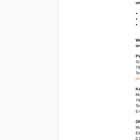
un
We
ör
PV
Sc
79
Te
pv
Ka
Mo
79
Te
E-
Öf
Mo
Ei
0.